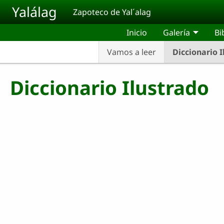
Pasar al contenido principal
Yalálag
Zapoteco de Yal´alag
Inicio
Galería
Bi
Vamos a leer
Diccionario 
Diccionario Ilustrado