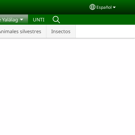
Español
Select your lang
 Yalálag
UNTI
Animales silvestres
Insectos