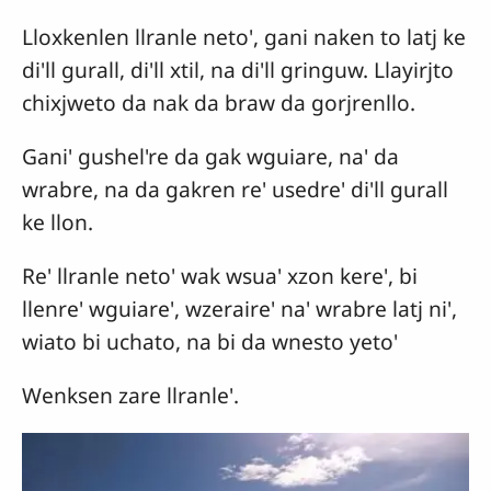
Lloxkenlen llranle neto', gani naken to latj ke
di'll gurall, di'll xtil, na di'll gringuw. Llayirjto
chixjweto da nak da braw da gorjrenllo.
Gani' gushel're da gak wguiare, na' da
wrabre, na da gakren re' usedre' di'll gurall
ke llon.
Re' llranle neto' wak wsua' xzon kere', bi
llenre' wguiare', wzeraire' na' wrabre latj ni',
wiato bi uchato, na bi da wnesto yeto'
Wenksen zare llranle'.