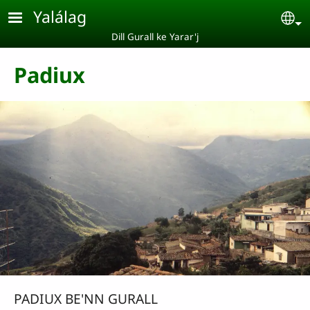
Pasar al contenido principal
Yalálag
Se
Dill Gurall ke Yarar'j
Padiux
PADIUX BE'NN GURALL