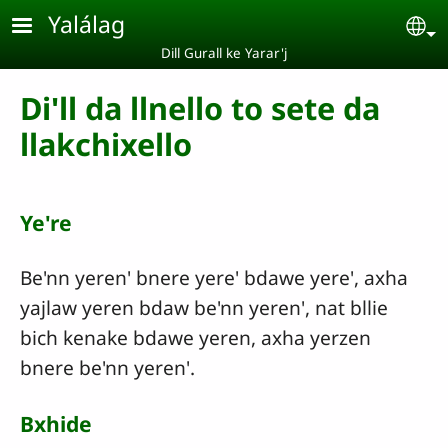
Pasar al contenido principal
Yalálag
Se
Dill Gurall ke Yarar'j
Di'll da llnello to sete da
llakchixello
Ye're
Be'nn yeren' bnere yere' bdawe yere', axha
yajlaw yeren bdaw be'nn yeren', nat bllie
bich kenake bdawe yeren, axha yerzen
bnere be'nn yeren'.
Bxhide