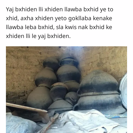
Yaj bxhiden lli xhiden llawba bxhid ye to
xhid, axha xhiden yeto gokllaba kenake
llawba leba bxhid, sla kwis nak bxhid ke
xhiden lli le yaj bxhiden.