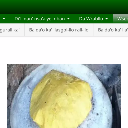
o
Di'll dan' nsa'a yel nban
Da Wrabllo
Wsedl
 gurall ka'
Ba da'o ka' llasgol-llo rall-llo
Ba da'o ka' lla'