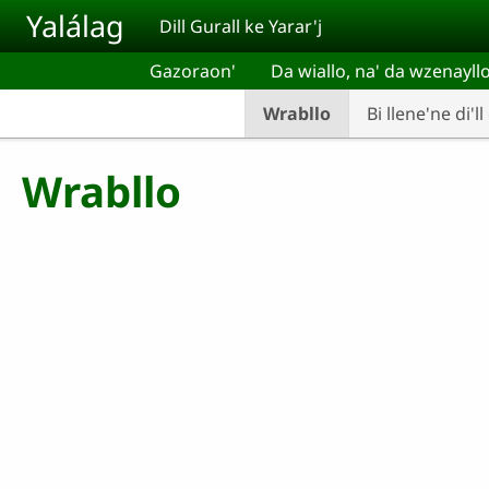
Pasar al contenido principal
Yalálag
Dill Gurall ke Yarar'j
Gazoraon'
Da wiallo, na' da wzenayll
Wrabllo
Bi llene'ne di'll
Wrabllo